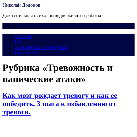
Николай Додонов
Доказательная психология для жизни и работы
Меню
Обо мне
Блог
Сообщество в телеграмм
Карта сайта
Рубрика «Тревожность и
панические атаки»
Как мозг рождает тревогу и как ее
победить. 3 шага к избавлению от
тревоги.