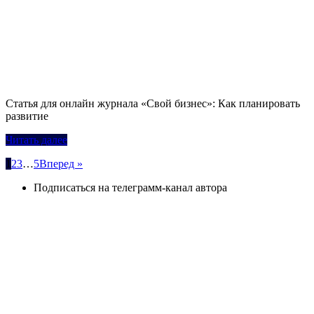
Статья для онлайн журнала «Свой бизнес»: Как планировать
развитие
Читать далее
Пагинация
1
2
3
…
5
Вперед »
записей
Подписаться на телеграмм-канал автора