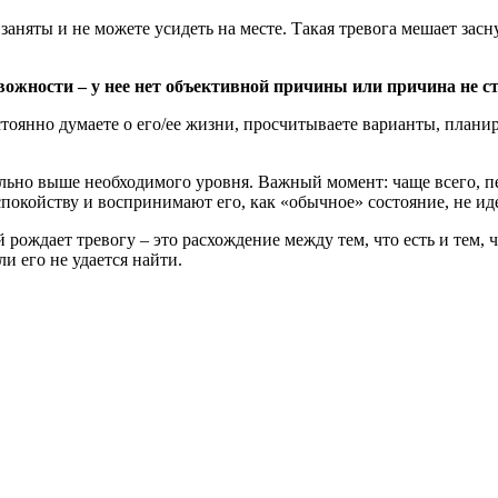
аняты и не можете усидеть на месте. Такая тревога мешает засну
жности – у нее нет объективной причины или причина не сто
оянно думаете о его/ее жизни, просчитываете варианты, планиру
льно выше необходимого уровня. Важный момент: чаще всего, пер
покойству и воспринимают его, как «обычное» состояние, не ид
 рождает тревогу – это расхождение между тем, что есть и тем, 
ли его не удается найти.