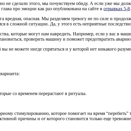
 но не сделали этого, мы почувствуем обиду. А если уже мы до
 глава про эмоции как раз опубликована на сайте в
отрывках 5-8
.
вога вредная, опасная. Мы разделяем тревогу не по силе и продол
я в сложной ситуации. Да, у этого есть неприятные последствия
ства, которые могут нам навредить. Например, если у вас в маши
становиться, проверить машину и поможет предотвратить аварию
 вы не можете нигде спрятаться и у которой нет никакого разум
 варианта:
орые со временем перерастают в ритуалы.
орному стимулированию, которое помогает на время “перебить”
ктивной причины и от которого становится только еще тревожне