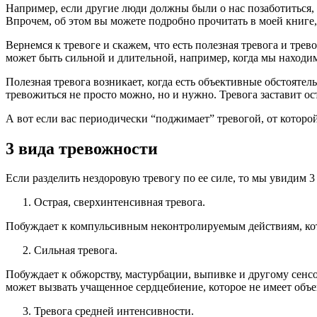
Например, если другие люди должны были о нас позаботиться,
Впрочем, об этом вы можете подробно прочитать в моей книге,
Вернемся к тревоге и скажем, что есть полезная тревога и тре
может быть сильной и длительной, например, когда мы находимс
Полезная тревога возникает, когда есть объективные обстоятель
тревожиться не просто можно, но и нужно. Тревога заставит о
А вот если вас периодически “поджимает” тревогой, от которой
3 вида тревожности
Если разделить нездоровую тревогу по ее силе, то мы увидим 3
Острая, сверхинтенсивная тревога.
Побуждает к компульсивным неконтролируемым действиям, кот
Сильная тревога.
Побуждает к обжорству, мастурбации, выпивке и другому сенс
может вызвать учащенное сердцебиение, которое не имеет объе
Тревога средней интенсивности.