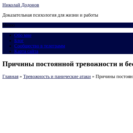
Николай Додонов
Доказательная психология для жизни и работы
Меню
Обо мне
Блог
Сообщество в телеграмм
Карта сайта
Причины постоянной тревожности и бес
Главная
»
Тревожность и панические атаки
»
Причины постоянн