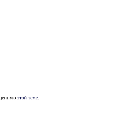
вященную
этой теме
.