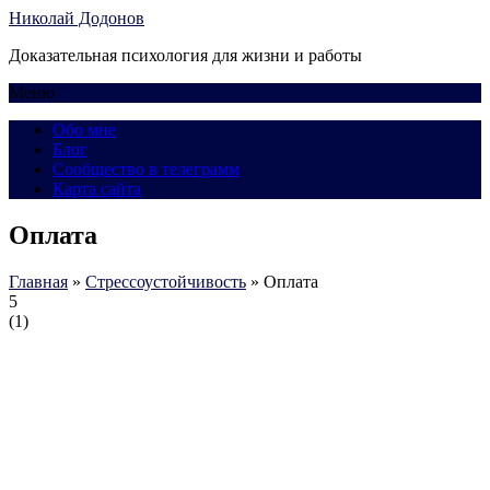
Николай Додонов
Доказательная психология для жизни и работы
Меню
Обо мне
Блог
Сообщество в телеграмм
Карта сайта
Оплата
Главная
»
Стрессоустойчивость
»
Оплата
5
(
1
)