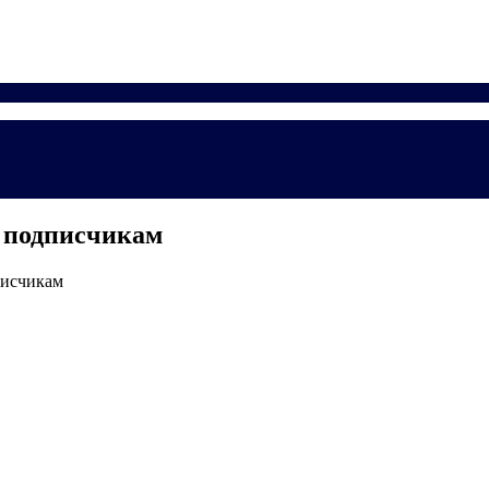
ы подписчикам
писчикам