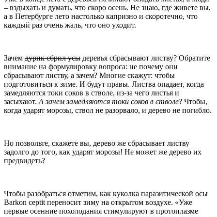
– вздыхать и думать, что скоро осень. Не знаю, где живете вы,
а в Петербурге лето настолько капризно и скоротечно, что
каждый раз очень жаль, что оно уходит.
Зачем
дурик сбрил усы
деревья сбрасывают листву? Обратите
внимание на формулировку вопроса: не почему они
сбрасывают листву, а зачем? Многие скажут: чтобы
подготовиться к зиме. И будут правы. Листва опадает, когда
замедляются токи соков в стволе, из-за чего листья и
засыхают.
А зачем замедляются токи соков в стволе
? Чтобы,
когда ударят морозы, ствол не разорвало, и дерево не погибло.
Но позвольте, скажете вы, дерево же сбрасывает листву
задолго до того, как ударят морозы! Не может же дерево их
предвидеть?
Чтобы разобраться отметим, как куколка паразитической осы
Barkon ceptit переносит зиму на открытом воздухе. «Уже
первые осенние похолодания стимулируют в протоплазме