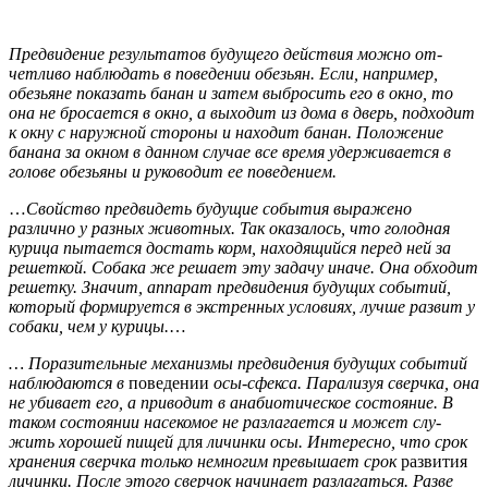
Предвидение результатов будущего действия можно от­
четливо наблюдать в поведении обезьян. Если, например,
обезьяне показать банан и затем выбросить его в окно, то
она не бросается в окно, а выходит из дома в дверь, подходит
к окну с наружной стороны и находит банан. Положение
бана­на за окном в данном случае все время удерживается в
голо­ве обезьяны и руководит ее поведением.
…
Свойство предвидеть будущие события выражено
различно у разных животных. Так оказалось, что голодная
курица пы­тается достать корм, находящийся перед ней за
решеткой. Со­бака же решает эту задачу иначе. Она обходит
решетку. Зна­чит, аппарат предвидения будущих событий,
который форми­руется в экстренных условиях, лучше развит у
собаки, чем у курицы.
…
… Поразительные механизмы предвидения будущих событий
наблюдаются в
поведении
осы-сфекса. Парализуя сверчка, она
не убивает его, а приводит в анабиотическое состояние. В
таком состоянии насекомое не разлагается и может слу­
жить хорошей пищей
для
личинки осы. Интересно, что срок
хранения сверчка только немногим превышает срок
развития
личинки. После этого сверчок начи­нает разлагаться. Разве