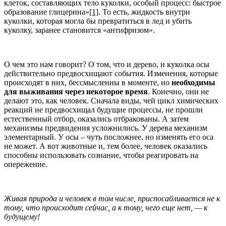
клеток, составляющих тело куколки, особый процесс: быстрое
образование глицерина»
[1]
. То есть, жидкость внутри
куколки, которая могла бы превратиться в лед и убить
куколку, заранее становится «антифризом».
О чем это нам говорит? О том, что и дерево, и куколка осы
действительно предвосхищают события. Изменения, которые
происходят в них, бессмысленны в моменте, но
необходимы
для выживания через некоторое время
. Конечно, они не
делают это, как человек. Сначала виды, чей цикл химических
реакций не предвосхищал будущие процессы, не прошли
естественный отбор, оказались отбракованы. А затем
механизмы предвидения усложнились. У дерева механизм
элементарный. У осы – чуть посложнее, но изменять его оса
не может. А вот животные и, тем более, человек оказались
способны использовать сознание, чтобы реагировать на
опережение.
Живая природа и человек в том числе, приспосабливается не к
тому, что происходит сейчас, а к тому, чего еще нет, — к
будущему!