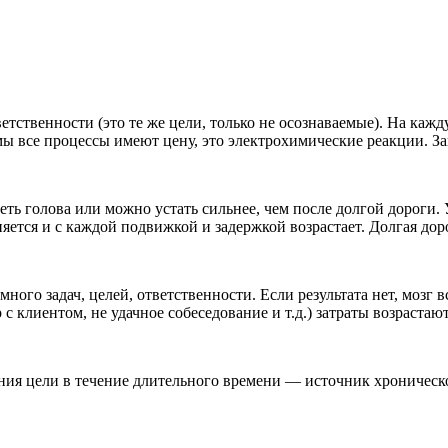
ответственности (это те же цели, только не осознаваемые). На 
мы все процессы имеют цену, это электрохимические реакции. З
ть голова или можно устать сильнее, чем после долгой дороги. 
яется и с каждой подвижкой и задержкой возрастает. Долгая до
ого задач, целей, ответственности. Если результата нет, мозг вс
с клиентом, не удачное собеседование и т.д.) затраты возрастаю
 цели в течение длительного времени — источник хроническ