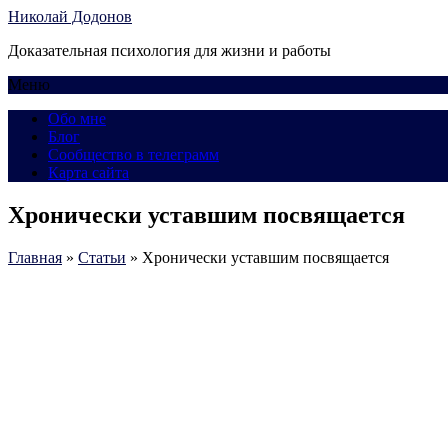
Николай Додонов
Доказательная психология для жизни и работы
Меню
Обо мне
Блог
Сообщество в телеграмм
Карта сайта
Хронически уставшим посвящается
Главная
»
Статьи
»
Хронически уставшим посвящается