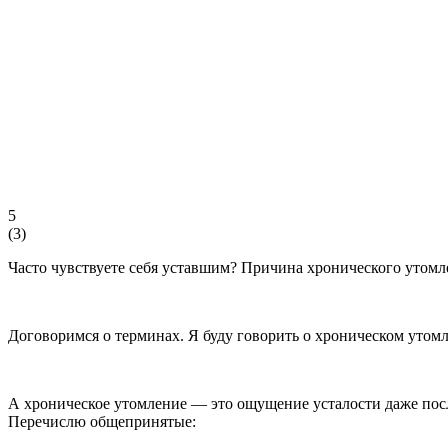
5
(
3
)
Часто чувствуете себя уставшим? Причина хронического утомле
Договоримся о терминах. Я буду говорить о хроническом утом
А хроническое утомление — это ощущение усталости даже после
Перечислю общепринятые: