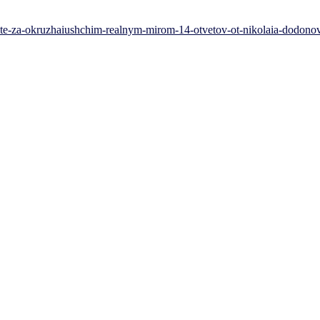
aite-za-okruzhaiushchim-realnym-mirom-14-otvetov-ot-nikolaia-dodono