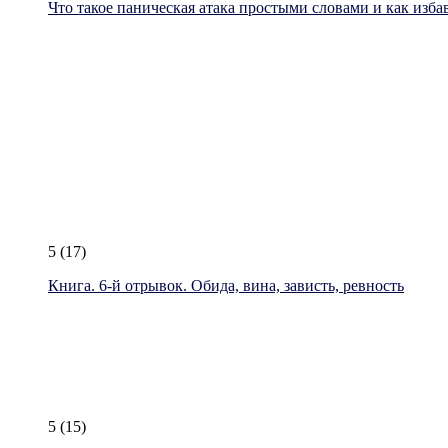
Что такое паническая атака простыми словами и как изба
5
(17)
Книга. 6-й отрывок. Обида, вина, зависть, ревность
5
(15)